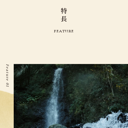
特
長
F
E
A
T
U
R
E