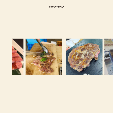
R
E
V
I
E
W