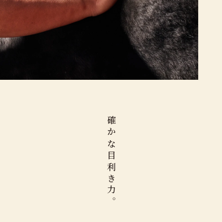
確かな⽬利き⼒。