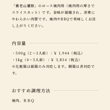
「養老山麓豚」のロース焼肉用（焼肉用の厚さで
スライスカット）です。旨味が凝縮され、非常に
やわらかい肉質です。焼肉やBBQで美味しくお召
し上がりください。
内容量
・
500g（2～3人前）
：
￥ 1,944
（税込）
・
1kg（4～5人前）
：
￥ 3,834
（税込）
※化粧箱は紙箱のみ対応します。桐箱は非対応で
す。
おすすめ調理方法
焼肉、ＢＢＱ