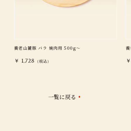
養老山麓豚 バラ 焼肉用 500g～
養
￥ 1,728
￥
（税込）
一覧に戻る