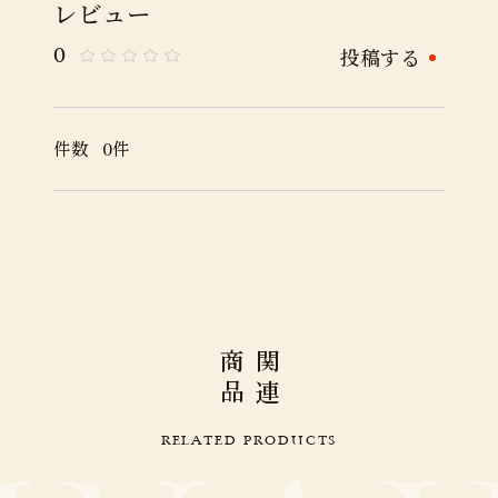
レビュー
投稿する
0
件数
0
件
商
関
品
連
R
E
L
A
T
E
D
P
R
O
D
U
C
T
S