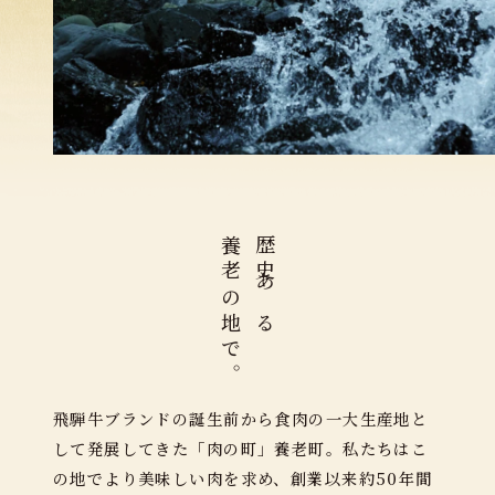
養⽼の地で。
歴史ある
⾶騨⽜ブランドの誕⽣前から⾷⾁の⼀⼤⽣産地と
して発展してきた「肉の町」養⽼町。私たちはこ
の地でより美味しい肉を求め、創業以来約50年間