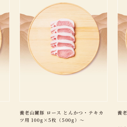
用
養老山麓豚 ロース とんかつ・テキカ
養老
ツ用 100g×5枚（500g）～