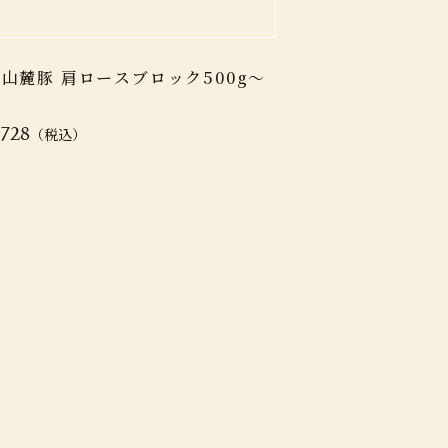
山麓豚 肩ロースブロック500g〜
（税込）
,728