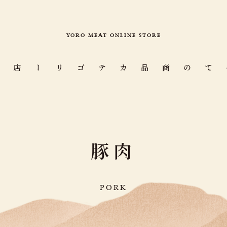
YORO MEAT ONLINE STORE
カテゴリー
すべての商品
豚
肉
P
O
R
K