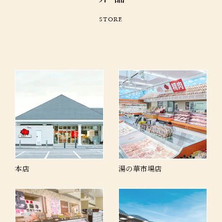
S
T
O
R
E
本店
湯の華市場店