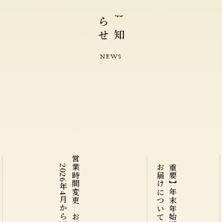
ら
お
せ
知
N
E
W
S
）
営
業
時
間
変
更
の
お
知
ら
せ
（
2
0
2
6
年
4
月
か
ら
て
【
重
要
】
年
末
年
始
期
間
の
商
品
の
お
届
け
に
つ
い