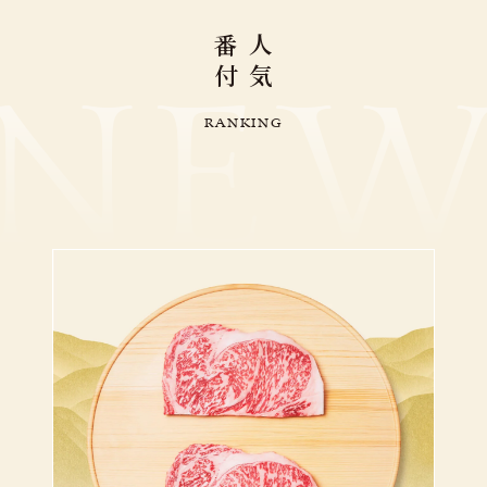
番
人
付
気
N
E
R
A
N
K
I
N
G