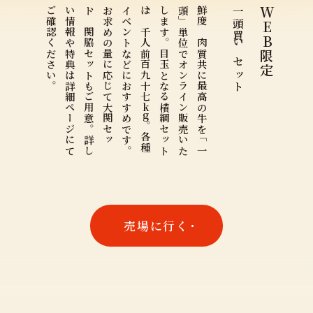
。
イ
お
ト
い
ご
k
鮮
度
、
肉
質
共
に
最
高
の
牛
を
「
一
頭
」
単
位
で
オ
ン
ラ
イ
ン
販
売
い
た
し
ま
す
。
目
玉
と
な
る
横
綱
セ
ッ
ト
は
、
千
人
前
百
九
十
七
一頭買いセット
WEB限定
g
。
各
種
ベ
ン
ト
な
ど
に
お
す
す
め
で
す
。
求
め
の
量
に
応
じ
て
大
関
セ
ッ
、
関
脇
セ
ッ
ト
も
ご
用
意
。
詳
し
情
報
や
特
典
は
詳
細
ペ
ー
ジ
に
て
確
認
く
だ
さ
い
売場に行く