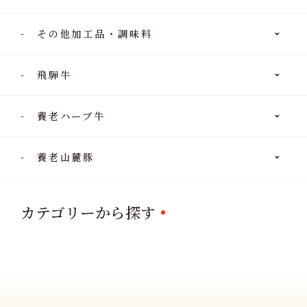
その他加工品・調味料
飛騨牛
養老ハーブ牛
飛騨牛 最高5等級 ロース・
飛騨牛 最高5等級 モモまた
飛騨
養老山麓豚
肩ロース すき焼き・しゃぶ
はカタ すき焼き・しゃぶし
用 
しゃぶ用 500g～
ゃぶ両用 500g～
養老山麓豚 ロース しゃぶし
養老山麓豚 ロース とんか
養
（税込）
（税込）
￥ 11,080
￥ 5,367
￥ 
ゃぶ用 500g～
つ・テキカツ用 100g×5枚
50
カテゴリーから探す
（500g）～
ハム工房養老 飛騨牛入りウ
ハム工房養老 飛騨牛入り
飛
（税込）
（税込）
￥ 1,944
￥ 1,944
￥ 
インナー 3個セット【養老
フランク 3個セット【養老
セ
ミートオリジナル】
ミートオリジナル】
ナ
焼肉のたれ 小サイズ【養
焼肉のたれ 大サイズ【養
飛
（税込）
（税込）
￥ 1,555
￥ 2,203
￥ 
老ミートオリジナル】
老ミートオリジナル】
￥ 