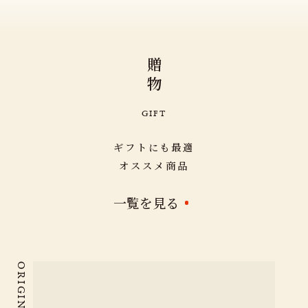
飛騨牛 最高5等級 ロース・
飛騨牛 最高5等級 モモまた
飛騨
（税込）
（税込）
￥ 626
￥ 1,166
肩ロース すき焼き・しゃぶ
はカタ すき焼き・しゃぶし
用 
しゃぶ用 500g～
ゃぶ両用 500g～
養老ハーブ牛 ロースまたは
養老ハーブ牛 ロースまたは
養
（税込）
（税込）
￥ 11,080
￥ 5,367
￥ 
肩ロース すき焼き・しゃぶ
肩ロース 焼肉用 500g～
キ 
贈
しゃぶ両用 500g～
～
物
養老山麓豚 ロース しゃぶし
養老山麓豚 ロース とんか
養
（税込）
（税込）
￥ 4,752
￥ 4,752
￥ 
ゃぶ用 500g～
つ・テキカツ用 100g×5枚
50
G
I
F
T
（500g）～
（税込）
（税込）
￥ 1,944
￥ 1,944
￥ 
ギフトにも最適
オススメ商品
一覧を見る