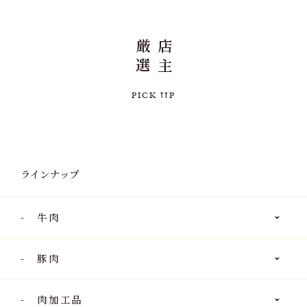
厳
店
選
主
P
I
C
K
U
P
ラインナップ
牛肉
豚肉
肉加工品